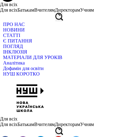
Для всіх
Для всіх
Батькам
Вчителям
Директорам
Учням
ПРО НАС
НОВИНИ
СТАТТІ
Є ПИТАННЯ
ПОГЛЯД
ІНКЛЮЗІЯ
МАТЕРІАЛИ ДЛЯ УРОКІВ
Аналітика
Дофамін для освіти
НУШ КОРОТКО
Для всіх
Для всіх
Батькам
Вчителям
Директорам
Учням