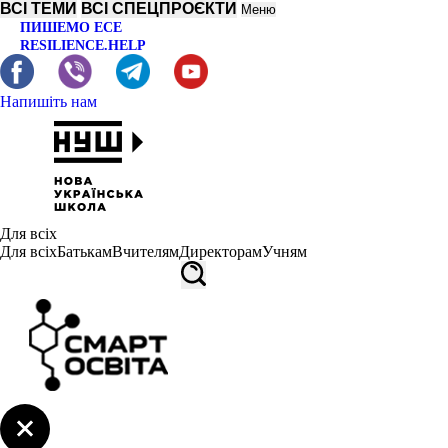
ВСІ ТЕМИ
ВСІ СПЕЦПРОЄКТИ
Меню
ПИШЕМО ЕСЕ
RESILIENCE.HELP
Напишіть нам
Для всіх
Для всіх
Батькам
Вчителям
Директорам
Учням