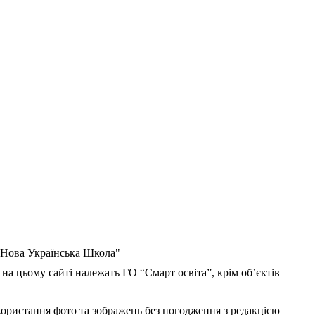
 "Нова Українська Школа"
 на цьому сайті належать ГО “Смарт освіта”, крім об’єктів
користання фото та зображень без погодження з редакцією