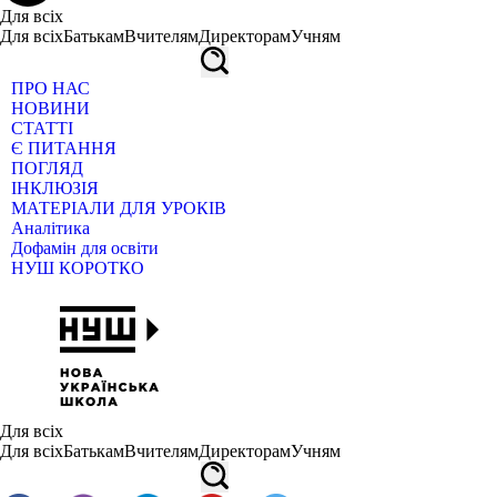
Для всіх
Для всіх
Батькам
Вчителям
Директорам
Учням
ПРО НАС
НОВИНИ
СТАТТІ
Є ПИТАННЯ
ПОГЛЯД
ІНКЛЮЗІЯ
МАТЕРІАЛИ ДЛЯ УРОКІВ
Аналітика
Дофамін для освіти
НУШ КОРОТКО
Для всіх
Для всіх
Батькам
Вчителям
Директорам
Учням