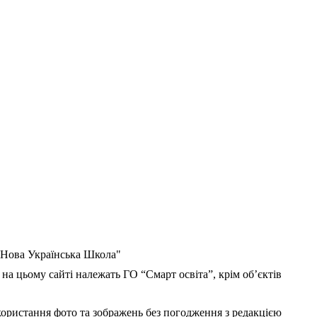
 "Нова Українська Школа"
 на цьому сайті належать ГО “Смарт освіта”, крім об’єктів
користання фото та зображень без погодження з редакцією