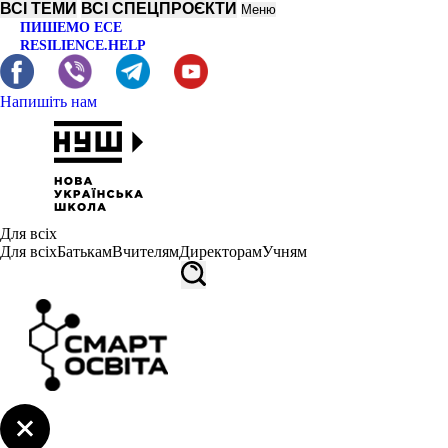
ВСІ ТЕМИ
ВСІ СПЕЦПРОЄКТИ
Меню
ПИШЕМО ЕСЕ
RESILIENCE.HELP
Напишіть нам
Для всіх
Для всіх
Батькам
Вчителям
Директорам
Учням