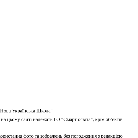
 "Нова Українська Школа"
 на цьому сайті належать ГО “Смарт освіта”, крім об’єктів
користання фото та зображень без погодження з редакцією