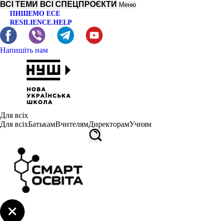
ВСІ ТЕМИ
ВСІ СПЕЦПРОЄКТИ
Меню
ПИШЕМО ЕСЕ
RESILIENCE.HELP
Напишіть нам
Для всіх
Для всіх
Батькам
Вчителям
Директорам
Учням