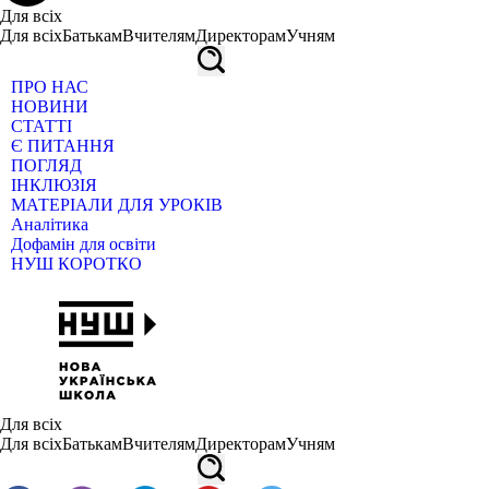
Для всіх
Для всіх
Батькам
Вчителям
Директорам
Учням
ПРО НАС
НОВИНИ
СТАТТІ
Є ПИТАННЯ
ПОГЛЯД
ІНКЛЮЗІЯ
МАТЕРІАЛИ ДЛЯ УРОКІВ
Аналітика
Дофамін для освіти
НУШ КОРОТКО
Для всіх
Для всіх
Батькам
Вчителям
Директорам
Учням