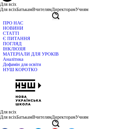
Для всіх
Для всіх
Батькам
Вчителям
Директорам
Учням
ПРО НАС
НОВИНИ
СТАТТІ
Є ПИТАННЯ
ПОГЛЯД
ІНКЛЮЗІЯ
МАТЕРІАЛИ ДЛЯ УРОКІВ
Аналітика
Дофамін для освіти
НУШ КОРОТКО
Для всіх
Для всіх
Батькам
Вчителям
Директорам
Учням