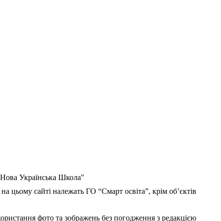
 "Нова Українська Школа"
 на цьому сайті належать ГО “Смарт освіта”, крім об’єктів
користання фото та зображень без погодження з редакцією