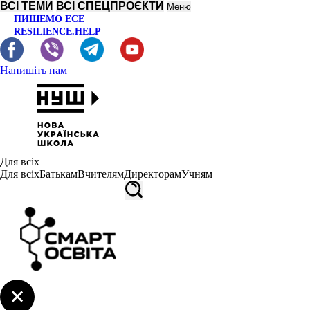
ВСІ ТЕМИ
ВСІ СПЕЦПРОЄКТИ
Меню
ПИШЕМО ЕСЕ
RESILIENCE.HELP
Напишіть нам
Для всіх
Для всіх
Батькам
Вчителям
Директорам
Учням