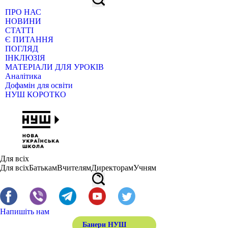
ПРО НАС
НОВИНИ
СТАТТІ
Є ПИТАННЯ
ПОГЛЯД
ІНКЛЮЗІЯ
МАТЕРІАЛИ ДЛЯ УРОКІВ
Аналітика
Дофамін для освіти
НУШ КОРОТКО
Для всіх
Для всіх
Батькам
Вчителям
Директорам
Учням
Напишіть нам
Банери НУШ