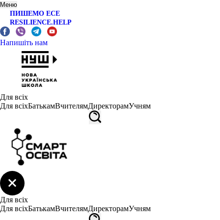
Меню
ПИШЕМО ЕСЕ
RESILIENCE.HELP
Напишіть нам
Для всіх
Для всіх
Батькам
Вчителям
Директорам
Учням
Для всіх
Для всіх
Батькам
Вчителям
Директорам
Учням