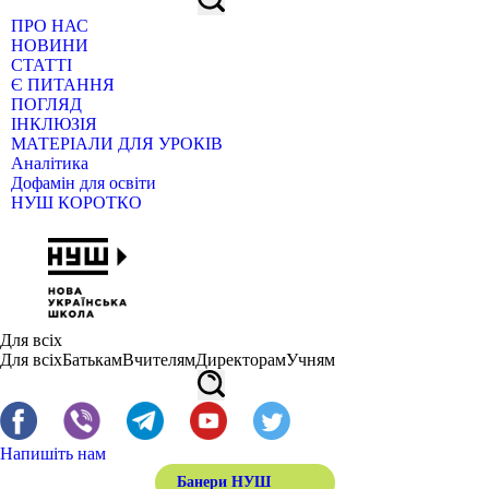
ПРО НАС
НОВИНИ
СТАТТІ
Є ПИТАННЯ
ПОГЛЯД
ІНКЛЮЗІЯ
МАТЕРІАЛИ ДЛЯ УРОКІВ
Аналітика
Дофамін для освіти
НУШ КОРОТКО
Для всіх
Для всіх
Батькам
Вчителям
Директорам
Учням
Напишіть нам
Банери НУШ