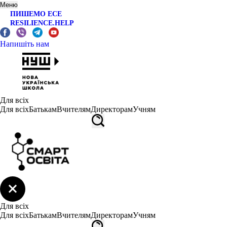
Меню
ПИШЕМО ЕСЕ
RESILIENCE.HELP
Напишіть нам
Для всіх
Для всіх
Батькам
Вчителям
Директорам
Учням
Для всіх
Для всіх
Батькам
Вчителям
Директорам
Учням