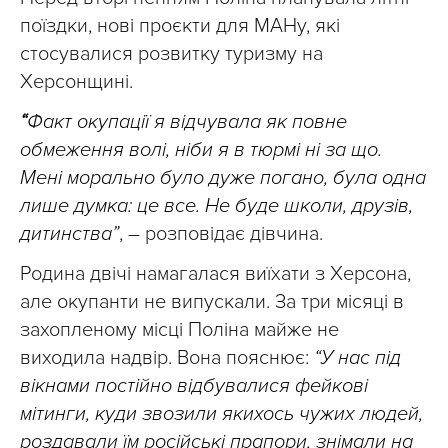
поїздки, нові проєкти для МАНу, які
стосувалися розвитку туризму на
Херсонщині.
“
Факт окупації я відчувала як повне
обмеження волі, ніби я в тюрмі ні за що.
Мені морально було дуже погано, була одна
лише думка: це все. Не буде школи, друзів,
дитинства”
, – розповідає дівчина.
Родина двічі намагалася виїхати з Херсона,
але окупанти не випускали. За три місяці в
захопленому місці Поліна майже не
виходила надвір. Вона пояснює:
“У нас під
вікнами постійно відбувалися фейкові
мітинги, куди звозили якихось чужих людей,
роздавали їм російські прапори, знімали на