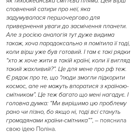
як тихоокеанська сміттєва пляма. Цей вірш
сповнений сатири про неї, яка
задумувалася першочергово для
привернення уваги до засмічення планети.
Але з росією аналогія тут дуже видима
також, хоча парадоксально я помітила її тоді,
коли вірш уже був готовий. І там є такі рядки
“хто ж хоче жити в такій країні, коли її вигляд
такий жахливий?”. Це для мене про рф теж.
Є рядок про те, що “люди змогли підкорити
космос, але не можуть впоратися з країною-
смітником”. Це теж багато що мені нагадує. І
головна думка: “Ми вирішимо цю проблему
рано чи пізно, бо якщо ні, тоді всі стануть
громадянами країни-смітника””
, – пояснила
свою ідею Поліна.