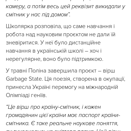
камеру, а потім весь цей реквізит викидали у
смітник у нас під домом”.
Школярка розповіла, що саме навчання і
робота над науковим проєктом не дали їй
зневіритися. У неї було дистанційне
навчання в українській школі – хоч і
нерегулярне, воно було підтримкою.
У травні Поліна завершила проєкт – вірш
Garbage State. Ця поезія, створена в окупації,
принесла Україні перемогу на міжнародній
Олімпіаді геніїв.
“Це вірш про країну-смітник, і кожен
громадянин цієї країни має паспорт країни-
смітника. Є таке реальне наукове поняття,