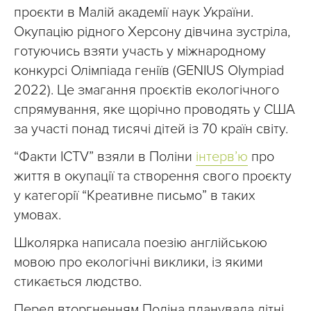
проєкти в Малій академії наук України.
Окупацію рідного Херсону дівчина зустріла,
готуючись взяти участь у міжнародному
конкурсі Олімпіада геніїв (GENIUS Olympiad
2022). Це змагання проєктів екологічного
спрямування, яке щорічно проводять у США
за участі понад тисячі дітей із 70 країн світу.
“Факти ICTV” взяли в Поліни
інтерв’ю
про
життя в окупації та створення свого проєкту
у категорії “Креативне письмо” в таких
умовах.
Школярка написала поезію англійською
мовою про екологічні виклики, із якими
стикається людство.
Перед вторгненням Поліна планувала літні