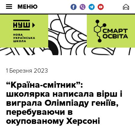
МЕНЮ
1 Березня 2023
“Країна-смітник”:
школярка написала вірш і
виграла Олімпіаду геніїв,
перебуваючи в
окупованому Херсоні