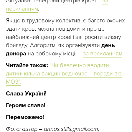
Актуальні телефони центрів крові –
за
посиланням
.
Якщо в трудовому колективі є багато охочих
здати кров, можна повідомити про це
найближчий центр крові і запросити виїзну
бригаду. Алгоритм, як організувати
день
донора
на робочому місці, –
за посиланням
.
Читайте також:
“Чи безпечно вводити
дитині кілька вакцин водночас – поради віз
МОЗ”.
Слава Україні!
Героям слава!
Переможемо!
Фото: автор – annas.stills.gmail.com,