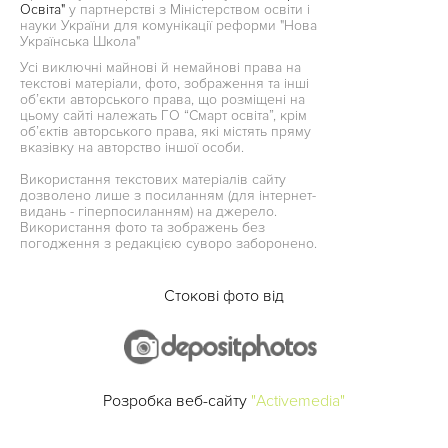
Освіта"
у партнерстві з Міністерством освіти і
науки України для комунікації реформи "Нова
Українська Школа"
Усі виключні майнові й немайнові права на
текстові матеріали, фото, зображення та інші
об’єкти авторського права, що розміщені на
цьому сайті належать ГО “Смарт освіта”, крім
об’єктів авторського права, які містять пряму
вказівку на авторство іншої особи.
Використання текстових матеріалів сайту
дозволено лише з посиланням (для інтернет-
видань - гіперпосиланням) на джерело.
Використання фото та зображень без
погодження з редакцією суворо заборонено.
Стокові фото від
Розробка веб-сайту
"Activemedia"