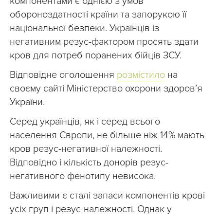
компонентами є однією з умов
обороноздатності країни та запорукою її
національної безпеки. Українців із
негативним резус-фактором просять здати
кров для потреб поранених бійців ЗСУ.
Відповідне оголошення
розмістило
на
своєму сайті Міністерство охорони здоров’я
України.
Серед українців, як і серед всього
населення Європи, не більше ніж 14% мають
кров резус-негативної належності.
Відповідно і кількість донорів резус-
негативного фенотипу невисока.
Важливими є сталі запаси компонентів крові
усіх груп і резус-належності. Однак у