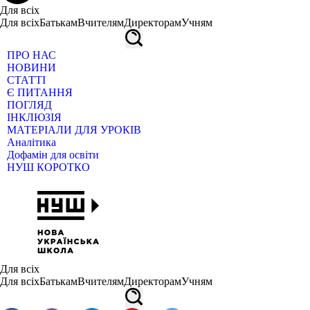
Для всіх
Для всіх
Батькам
Вчителям
Директорам
Учням
ПРО НАС
НОВИНИ
СТАТТІ
Є ПИТАННЯ
ПОГЛЯД
ІНКЛЮЗІЯ
МАТЕРІАЛИ ДЛЯ УРОКІВ
Аналітика
Дофамін для освіти
НУШ КОРОТКО
Для всіх
Для всіх
Батькам
Вчителям
Директорам
Учням