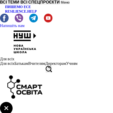
ВСІ ТЕМИ
ВСІ СПЕЦПРОЄКТИ
Меню
ПИШЕМО ЕСЕ
RESILIENCE.HELP
Напишіть нам
Для всіх
Для всіх
Батькам
Вчителям
Директорам
Учням