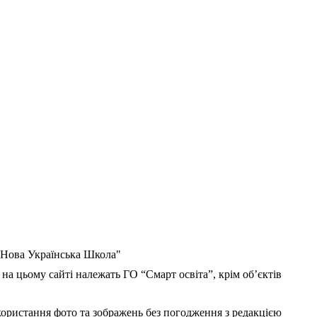
 "Нова Українська Школа"
 на цьому сайті належать ГО “Смарт освіта”, крім об’єктів
користання фото та зображень без погодження з редакцією