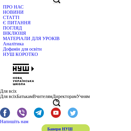
ПРО НАС
НОВИНИ
СТАТТІ
Є ПИТАННЯ
ПОГЛЯД
ІНКЛЮЗІЯ
МАТЕРІАЛИ ДЛЯ УРОКІВ
Аналітика
Дофамін для освіти
НУШ КОРОТКО
Для всіх
Для всіх
Батькам
Вчителям
Директорам
Учням
Напишіть нам
Банери НУШ