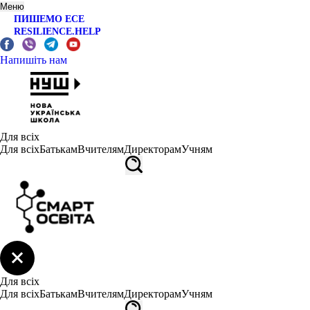
Меню
ПИШЕМО ЕСЕ
RESILIENCE.HELP
Напишіть нам
Для всіх
Для всіх
Батькам
Вчителям
Директорам
Учням
Для всіх
Для всіх
Батькам
Вчителям
Директорам
Учням