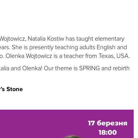
Wojtowicz, Natalia Kostiw has taught elementary
years. She is presently teaching adults English and
o. Olenka Wojtowicz is a teacher from Texas, USA.
Natalia and Olenka! Our theme is SPRING and rebirth
r’s Stone