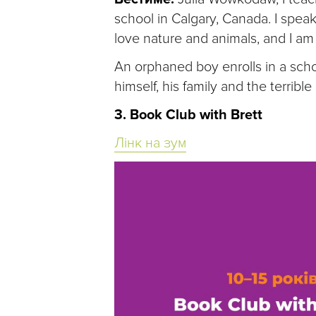
school in Calgary, Canada. I speak
love nature and animals, and I am
An orphaned boy enrolls in a scho
himself, his family and the terribl
3. Book Club with Brett
Лінк на зум