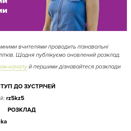
земними вчителями проводить пізнавальні
ідлітків. Щодня публікуємо оновлений розклад.
рам-каналу
й першими дізнавайтеся розклади
ТУП ДО ЗУСТРІЧЕЙ
ей:
rz5kz5
РОЗКЛАД
nka