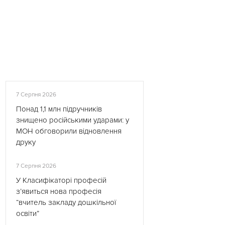
7 Серпня 2026
Понад 1,1 млн підручників
знищено російськими ударами: у
МОН обговорили відновлення
друку
7 Серпня 2026
У Класифікаторі професій
з’явиться нова професія
“вчитель закладу дошкільної
освіти”