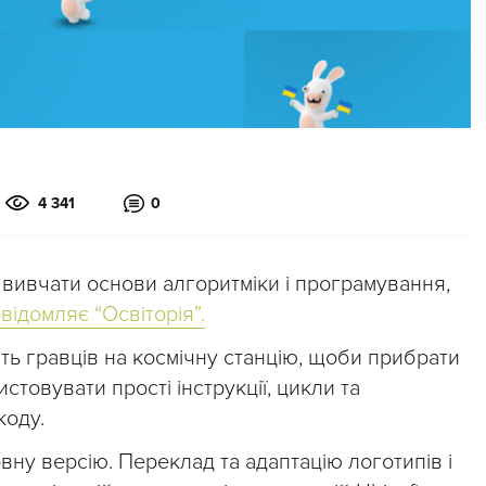
4 341
0
 вивчати основи алгоритміки і програмування,
відомляє “Освіторія”.
 гравців на космічну станцію, щоби прибрати
товувати прості інструкції, цикли та
коду.
ну версію. Переклад та адаптацію логотипів і