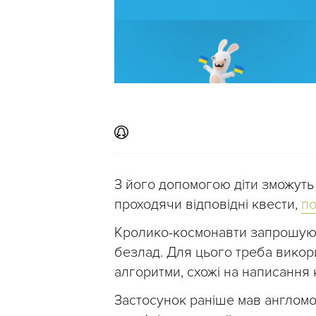
З його допомогою діти зможуть
проходячи відповідні квести,
по
Кролико-космонавти запрошують
безлад. Для цього треба викорис
алгоритми, схожі на написання 
Застосунок раніше мав англомов