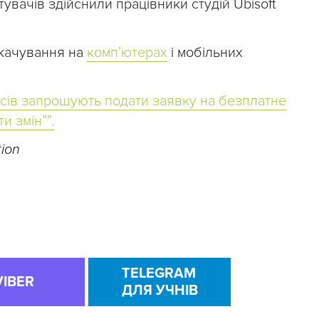
увачів здійснили працівники студій Ubisoft
скачування на
комп’ютерах
і мобільних
асів запрошують подати заявку на безплатне
и змін””.
tion
TELEGRAM
VIBER
ДЛЯ УЧНІВ