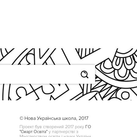
© Нова Українська школа, 2017
Проект був створений 2017 року
ГО
"Смарт Освіта"
у партнерстві з
Міністерством освіти і науки України