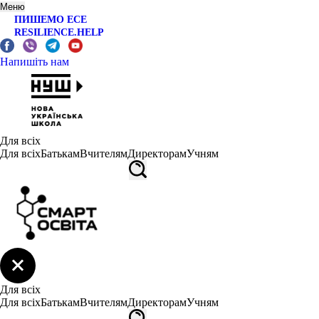
Меню
ПИШЕМО ЕСЕ
RESILIENCE.HELP
Напишіть нам
Для всіх
Для всіх
Батькам
Вчителям
Директорам
Учням
Для всіх
Для всіх
Батькам
Вчителям
Директорам
Учням