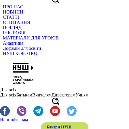
ПРО НАС
НОВИНИ
СТАТТІ
Є ПИТАННЯ
ПОГЛЯД
ІНКЛЮЗІЯ
МАТЕРІАЛИ ДЛЯ УРОКІВ
Аналітика
Дофамін для освіти
НУШ КОРОТКО
Для всіх
Для всіх
Батькам
Вчителям
Директорам
Учням
Напишіть нам
Банери НУШ