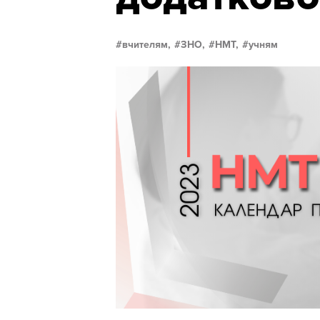
вчителям,
ЗНО,
НМТ,
учням