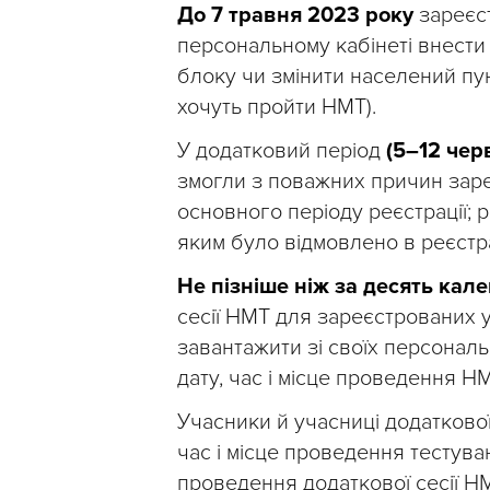
До 7 травня 2023 року
зареєс
персональному кабінеті внести
блоку чи змінити населений пун
хочуть пройти НМТ).
У додатковий період
(5–12 чер
змогли з поважних причин зар
основного періоду реєстрації; 
яким було відмовлено в реєстрац
Не пізніше ніж за десять кал
сесії НМТ для зареєстрованих у
завантажити зі своїх персонал
дату, час і місце проведення НМ
Учасники й учасниці додаткової
час і місце проведення тестуван
проведення додаткової сесії НМ