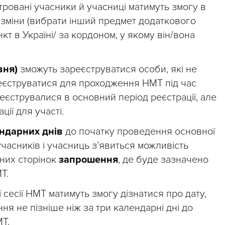
тровані учасники й учасниці матимуть змогу в
 зміни (вибрати інший предмет додаткового
кт в Україні/ за кордоном, у якому він/вона
вня)
зможуть зареєструватися особи, які не
еєструватися для проходження НМТ під час
реєструвалися в основний період реєстрації, але
ії для участі.
ендарних днів
до початку проведення основної
часників і учасниць з’явиться можливість
ьних сторінок
запрошення
, де буде зазначено
Т.
 сесії НМТ матимуть змогу дізнатися про дату,
ня не пізніше ніж за три календарні дні до
Т.