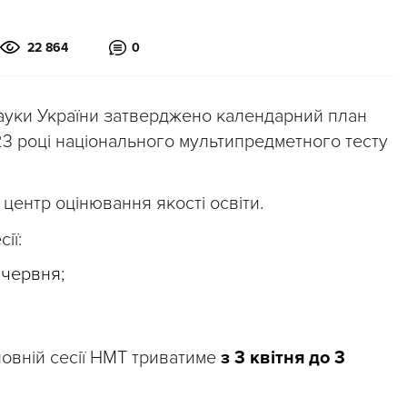
22 864
0
 науки України затверджено календарний план
23 році національного мультипредметного тесту
центр оцінювання якості освіти.
ії:
 червня;
сновній сесії НМТ триватиме
з 3 квітня до 3