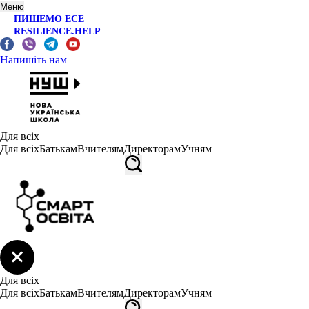
Меню
ПИШЕМО ЕСЕ
RESILIENCE.HELP
Напишіть нам
Для всіх
Для всіх
Батькам
Вчителям
Директорам
Учням
Для всіх
Для всіх
Батькам
Вчителям
Директорам
Учням