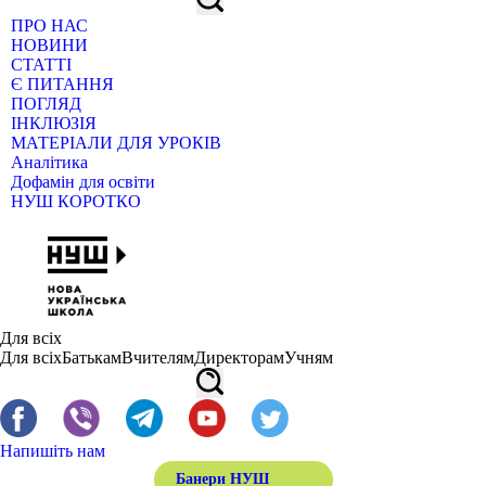
ПРО НАС
НОВИНИ
СТАТТІ
Є ПИТАННЯ
ПОГЛЯД
ІНКЛЮЗІЯ
МАТЕРІАЛИ ДЛЯ УРОКІВ
Аналітика
Дофамін для освіти
НУШ КОРОТКО
Для всіх
Для всіх
Батькам
Вчителям
Директорам
Учням
Напишіть нам
Банери НУШ