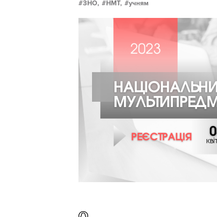
ЗНО,
НМТ,
учням