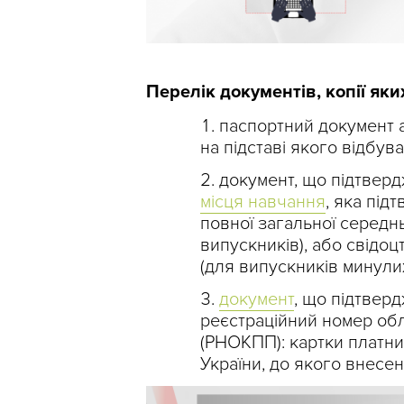
Перелік документів, копії яких
паспортний документ а
на підставі якого відбув
документ, що підтверд
місця навчання
, яка під
повної загальної середнь
випускників), або свідо
(для випускників минулих
документ
, що підтвер
реєстраційний номер обл
(РНОКПП): картки платни
України, до якого внесе