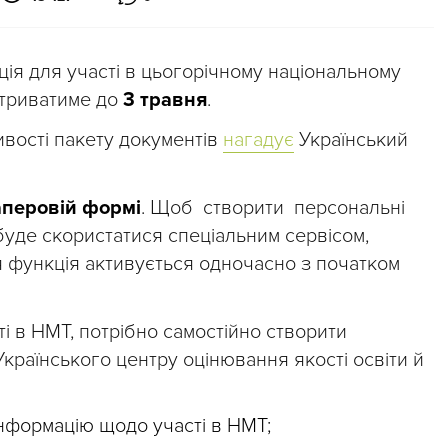
ія для участі в цьогорічному національному
 триватиме до
3 травня
.
ивості пакету документів
нагадує
Український
аперовій формі
. Щоб створити персональні
буде скористатися спеціальним сервісом,
функція активується одночасно з початком
і в НМТ, потрібно самостійно створити
Українського центру оцінювання якості освіти й
інформацію щодо участі в НМТ;