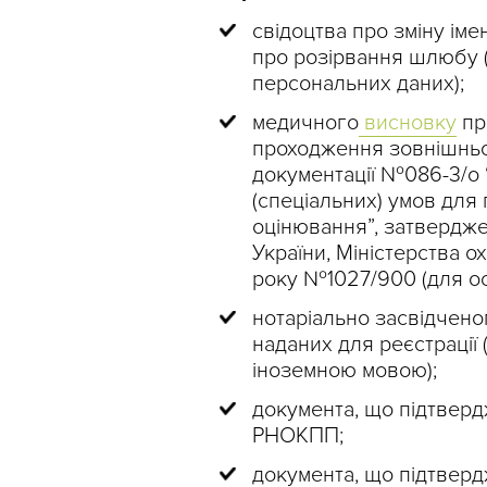
свідоцтва про зміну іме
про розірвання шлюбу (д
персональних даних);
медичного
висновку
пр
проходження зовнішньо
документації №086-3/о
(спеціальних) умов дл
оцінювання”, затвердже
України, Міністерства о
року №1027/900 (для ос
нотаріально засвідчено
наданих для реєстрації 
іноземною мовою);
документа, що підтверд
РНОКПП;
документа, що підтверд