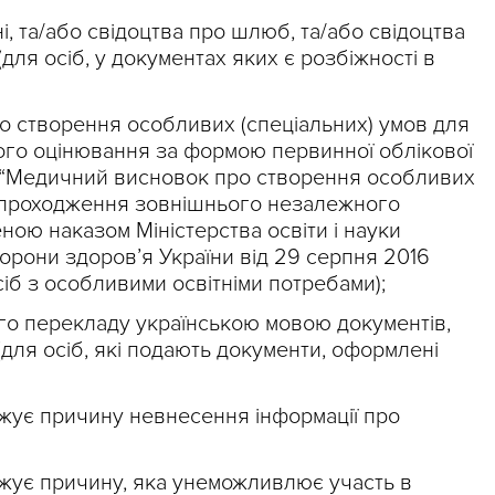
ні, та/або свідоцтва про шлюб, та/або свідоцтва
ля осіб, у документах яких є розбіжності в
о створення особливих (спеціальних) умов для
го оцінювання за формою первинної облікової
 “Медичний висновок про створення особливих
я проходження зовнішнього незалежного
ною наказом Міністерства освіти і науки
хорони здоров’я України від 29 серпня 2016
іб з особливими освітніми потребами);
го перекладу українською мовою документів,
(для осіб, які подають документи, оформлені
жує причину невнесення інформації про
жує причину, яка унеможливлює участь в