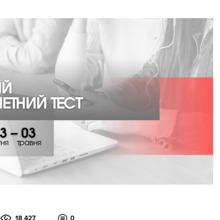
18 427
0