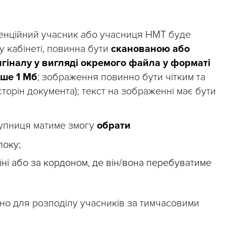
тенційний учасник або учасниця НМТ буде
 кабінеті, повинна бути
сканованою або
іналу у вигляді окремого файла у форматі
ьше 1 Мб
; зображення повинно бути чітким та
торін документа); текст на зображенні має бути
тупниця матиме змогу
обрати
локу;
їні або за кордоном, де він/вона перебуватиме
но для розподілу учасників за тимчасовими