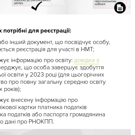
 потрібні для реєстрації:
бо інший документ, що посвідчує особу,
ається реєстрація для участі в НМТ;
жує інформацію про освіту:
довідка з
тверджує, що особа завершує здобуття
ої освіти у 2023 році (для цьогорічних
цтво про повну загальну середню освіту
 років);
джує внесену інформацію про
ікової картки платника податків
ка податків або паспорта громадянина
но дані про РНОКПП.