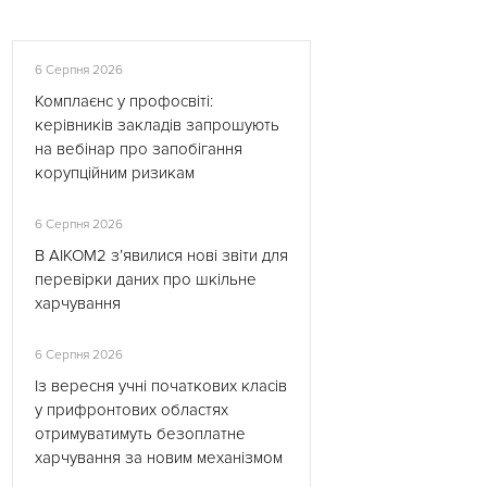
6 Серпня 2026
Комплаєнс у профосвіті:
керівників закладів запрошують
на вебінар про запобігання
корупційним ризикам
6 Серпня 2026
В АІКОМ2 з’явилися нові звіти для
перевірки даних про шкільне
харчування
6 Серпня 2026
Із вересня учні початкових класів
у прифронтових областях
отримуватимуть безоплатне
харчування за новим механізмом