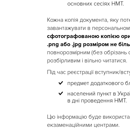
основних сесіях НМТ.
Кожна копія документа, яку по
завантажувати в персональному
сфотографованою копією ориг
.png або .jpg розміром не біл
повнорозмірним (без обрізань с
розбірливим і вільно читатися.
Під час реєстрації вступник/вс
предмет додаткового б
населений пункт в Укра
в дні проведення НМТ.
Цю інформацію буде використа
екзаменаційними центрами.