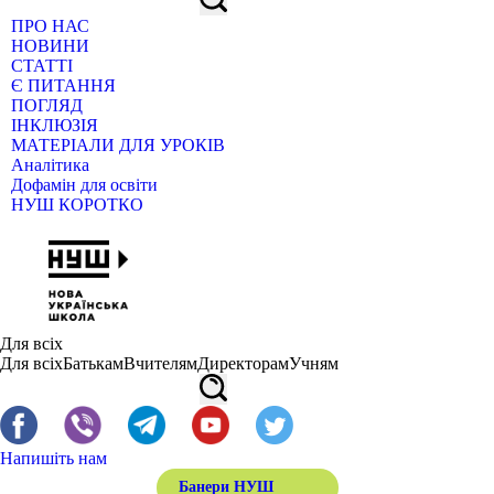
ПРО НАС
НОВИНИ
СТАТТІ
Є ПИТАННЯ
ПОГЛЯД
ІНКЛЮЗІЯ
МАТЕРІАЛИ ДЛЯ УРОКІВ
Аналітика
Дофамін для освіти
НУШ КОРОТКО
Для всіх
Для всіх
Батькам
Вчителям
Директорам
Учням
Напишіть нам
Банери НУШ