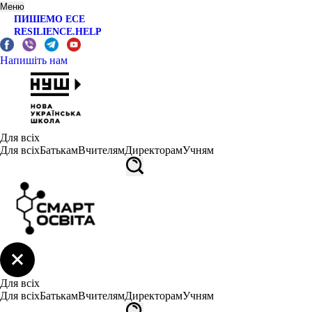
Меню
ПИШЕМО ЕСЕ
RESILIENCE.HELP
Напишіть нам
Для всіх
Для всіх
Батькам
Вчителям
Директорам
Учням
Для всіх
Для всіх
Батькам
Вчителям
Директорам
Учням