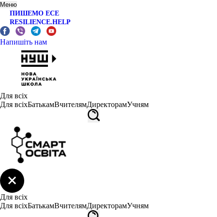
Меню
ПИШЕМО ЕСЕ
RESILIENCE.HELP
Напишіть нам
Для всіх
Для всіх
Батькам
Вчителям
Директорам
Учням
Для всіх
Для всіх
Батькам
Вчителям
Директорам
Учням