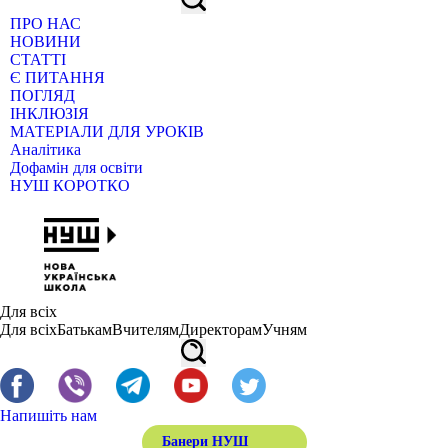
ПРО НАС
НОВИНИ
СТАТТІ
Є ПИТАННЯ
ПОГЛЯД
ІНКЛЮЗІЯ
МАТЕРІАЛИ ДЛЯ УРОКІВ
Аналітика
Дофамін для освіти
НУШ КОРОТКО
Для всіх
Для всіх
Батькам
Вчителям
Директорам
Учням
Напишіть нам
Банери НУШ