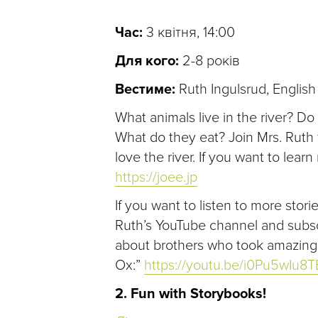
Час:
3 квітня, 14:00
Для кого:
2-8 років
Вестиме:
Ruth Ingulsrud, English
What animals live in the river? D
What do they eat? Join Mrs. Rut
love the river. If you want to lear
https://joee.jp
If you want to listen to more stor
Ruth’s YouTube channel and subscr
about brothers who took amazing pi
Ox:”
https://youtu.be/i0Pu5wIu8T
2. Fun with Storybooks!