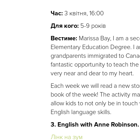
Час:
3 квітня, 16:00
Для кого:
5-9 років
Вестиме:
Marissa Bay, I am a se
Elementary Education Degree. I am
grandparents immigrated to Canada
fantastic opportunity to teach the
very near and dear to my heart.
Each week we will read a new story
book of the week! The activity may 
allow kids to not only be in touch 
English language skills.
3. English with Anne Robinson.
Лінк на зум