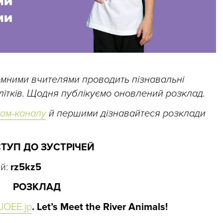
земними вчителями проводить пізнавальні
ідлітків. Щодня публікуємо оновлений розклад.
рам-каналу
й першими дізнавайтеся розклади
ТУП ДО ЗУСТРІЧЕЙ
ей:
rz5kz5
РОЗКЛАД
JOEE.jp
. Let’s Meet the River Animals!