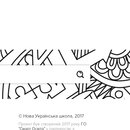
© Нова Українська школа, 2017
Проект був створений 2017 року
ГО
"Смарт Освіта"
у партнерстві з