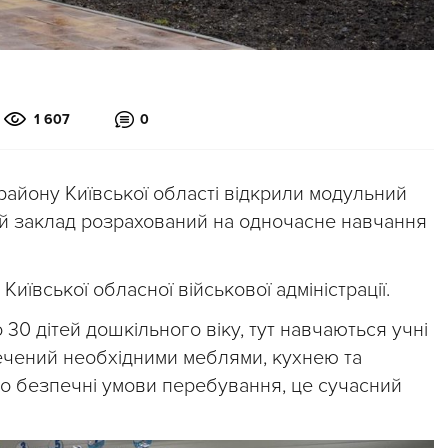
1 607
0
району Київської області відкрили модульний
ій заклад розрахований на одночасне навчання
иївської обласної військової адміністрації.
 30 дітей дошкільного віку, тут навчаються учні
зпечений необхідними меблями, кухнею та
но безпечні умови перебування, це сучасний