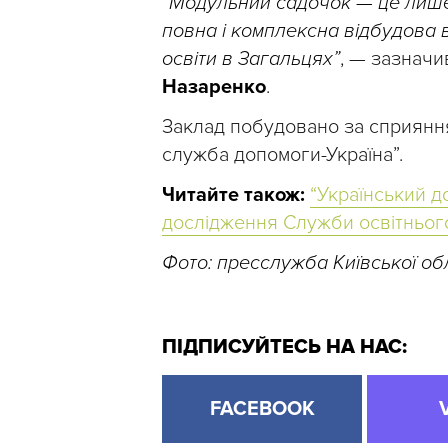
“Модульний садочок — це лише
повна і комплексна відбудова в
освіти в Загальцях”
, — зазначи
Назаренко
.
Заклад побудовано за сприянн
служба допомоги-Україна”.
Читайте також:
“Український д
дослідження Служби освітньог
Фото: пресслужба Київської обл
ПІДПИСУЙТЕСЬ НА НАС:
FACEBOOK