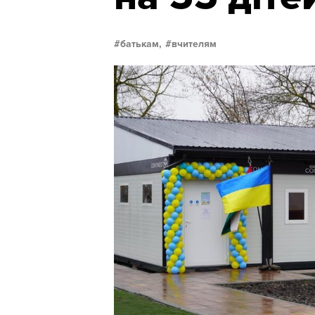
батькам,
вчителям