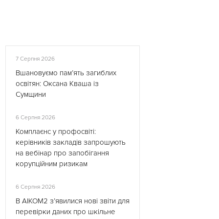
7 Серпня 2026
Вшановуємо пам’ять загиблих
освітян: Оксана Кваша із
Сумщини
6 Серпня 2026
Комплаєнс у профосвіті:
керівників закладів запрошують
на вебінар про запобігання
корупційним ризикам
6 Серпня 2026
В АІКОМ2 з’явилися нові звіти для
перевірки даних про шкільне