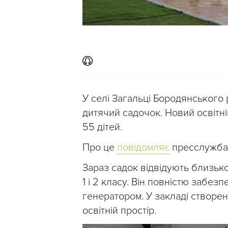
У селі Загальці Бородянського 
дитячий садочок. Новий освітн
55 дітей.
Про це
повідомляє
пресслужба К
Зараз садок відвідують близько
1 і 2 класу. Він повністю забе
генератором. У закладі створе
освітній простір.