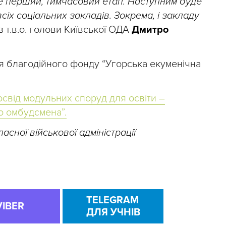
 перший, тимчасовий етап. Наступним буде
сіх соціальних закладів. Зокрема, і закладу
в т.в.о. голови Київської ОДА
Дмитро
я благодійного фонду “Угорська екуменічна
освід модульних споруд для освіти –
о омбудсмена”.
асної військової адміністрації
TELEGRAM
VIBER
ДЛЯ УЧНІВ