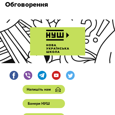
Обговорення
Напишіть нам
Банери НУШ