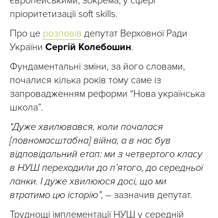
європейськими, зокрема, у сфері
пріоритетизації soft skills.
Про це
розповів
депутат Верховної Ради
України
Сергій Колебошин
.
Фундаментальні зміни, за його словами,
почалися кілька років тому саме із
запровадженням реформи “Нова українська
школа”.
“Дуже хвилювався, коли почалася
[повномасштабна] війна, а в нас був
відповідальний етап: ми з четвертого класу
в НУШ переходили до п’ятого, до середньої
ланки. І дуже хвилююся досі, що ми
втратимо цю історію”,
– зазначив депутат.
Труднощі імплементації НУШ у середній