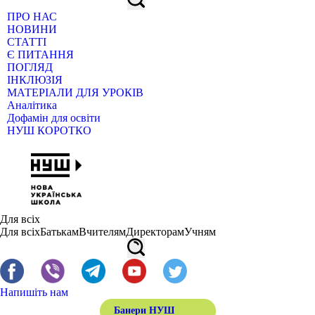
ПРО НАС
НОВИНИ
СТАТТІ
Є ПИТАННЯ
ПОГЛЯД
ІНКЛЮЗІЯ
МАТЕРІАЛИ ДЛЯ УРОКІВ
Аналітика
Дофамін для освіти
НУШ КОРОТКО
Для всіх
Для всіх
Батькам
Вчителям
Директорам
Учням
Напишіть нам
Банери НУШ