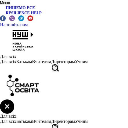
Меню
ПИШЕМО ЕСЕ
RESILIENCE.HELP
Напишіть нам
Для всіх
Для всіх
Батькам
Вчителям
Директорам
Учням
Для всіх
Для всіх
Батькам
Вчителям
Директорам
Учням