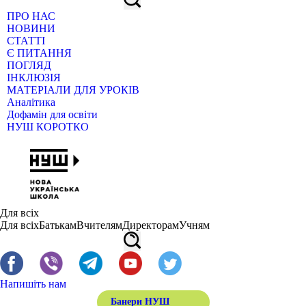
ПРО НАС
НОВИНИ
СТАТТІ
Є ПИТАННЯ
ПОГЛЯД
ІНКЛЮЗІЯ
МАТЕРІАЛИ ДЛЯ УРОКІВ
Аналітика
Дофамін для освіти
НУШ КОРОТКО
Для всіх
Для всіх
Батькам
Вчителям
Директорам
Учням
Напишіть нам
Банери НУШ