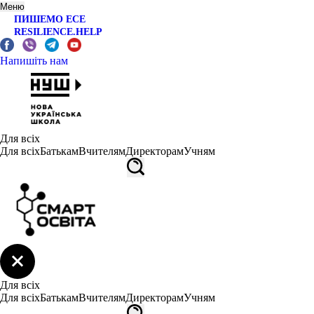
Меню
ПИШЕМО ЕСЕ
RESILIENCE.HELP
Напишіть нам
Для всіх
Для всіх
Батькам
Вчителям
Директорам
Учням
Для всіх
Для всіх
Батькам
Вчителям
Директорам
Учням