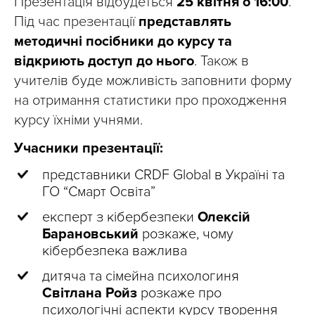
Презентація відбудеться
25 квітня о 16:00
.
Під час презентації
представлять
методичні посібники до курсу та
відкриють доступ до нього
. Також в
учителів буде можливість заповнити форму
на отримання статистики про проходження
курсу їхніми учнями.
Учасники презентації:
представники CRDF Global в Україні та
ГО “Смарт Освіта”
експерт з кібербезпеки
Олексій
Барановський
розкаже, чому
кібербезпека важлива
дитяча та сімейна психологиня
Світлана Ройз
розкаже про
психологічні аспекти курсу творення