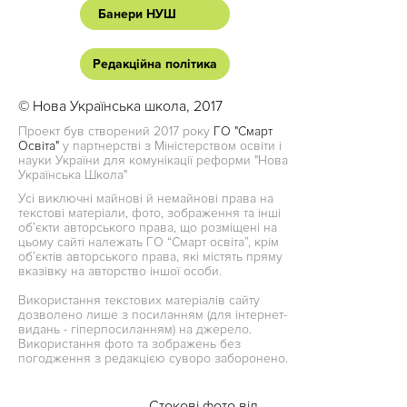
Банери НУШ
Редакційна політика
© Нова Українська школа, 2017
Проект був створений 2017 року
ГО "Смарт
Освіта"
у партнерстві з Міністерством освіти і
науки України для комунікації реформи "Нова
Українська Школа"
Усі виключні майнові й немайнові права на
текстові матеріали, фото, зображення та інші
об’єкти авторського права, що розміщені на
цьому сайті належать ГО “Смарт освіта”, крім
об’єктів авторського права, які містять пряму
вказівку на авторство іншої особи.
Використання текстових матеріалів сайту
дозволено лише з посиланням (для інтернет-
видань - гіперпосиланням) на джерело.
Використання фото та зображень без
погодження з редакцією суворо заборонено.
Стокові фото від