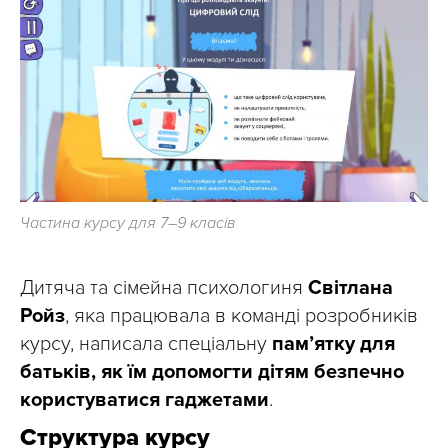
Частина курсу для 7–9 класів
Дитяча та сімейна психологиня
Світлана
Ройз
, яка працювала в команді розробників
курсу, написала спеціальну
памʼятку для
батьків, як їм допомогти дітям безпечно
користуватися гаджетами
.
Структура курсу