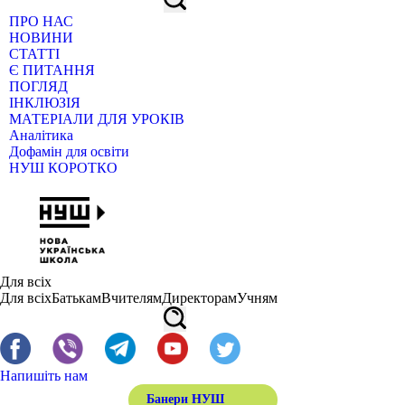
ПРО НАС
НОВИНИ
СТАТТІ
Є ПИТАННЯ
ПОГЛЯД
ІНКЛЮЗІЯ
МАТЕРІАЛИ ДЛЯ УРОКІВ
Аналітика
Дофамін для освіти
НУШ КОРОТКО
Для всіх
Для всіх
Батькам
Вчителям
Директорам
Учням
Напишіть нам
Банери НУШ