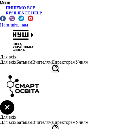
Меню
ПИШЕМО ЕСЕ
RESILIENCE.HELP
Напишіть нам
Для всіх
Для всіх
Батькам
Вчителям
Директорам
Учням
Для всіх
Для всіх
Батькам
Вчителям
Директорам
Учням