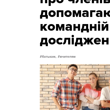
допомагаю
командній 
досліджен
батькам,
вчителям