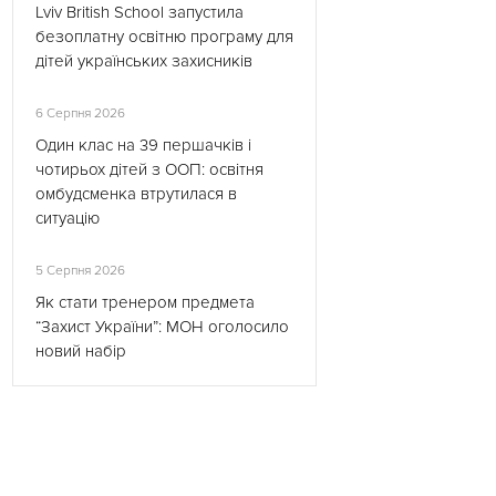
Lviv British School запустила
безоплатну освітню програму для
дітей українських захисників
6 Серпня 2026
Один клас на 39 першачків і
чотирьох дітей з ООП: освітня
омбудсменка втрутилася в
ситуацію
5 Серпня 2026
Як стати тренером предмета
“Захист України”: МОН оголосило
новий набір