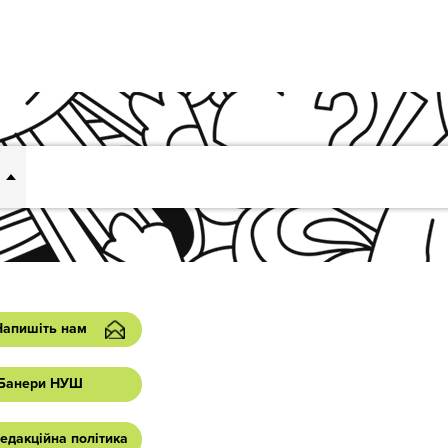
Напишіть нам
Банери НУШ
едакційна політика