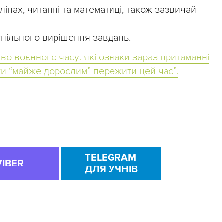
нах, читанні та математиці, також зазвичай
спільного вирішення завдань.
тво воєнного часу: які ознаки зараз притаманні
огти “майже дорослим” пережити цей час”.
TELEGRAM
VIBER
ДЛЯ УЧНІВ