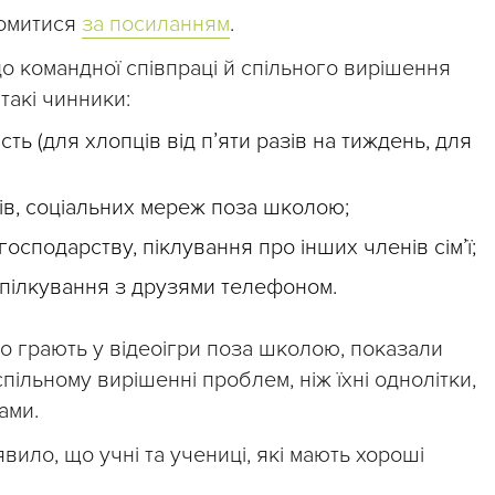
йомитися
за посиланням
.
 до командної співпраці й спільного вирішення
акі чинники:
сть (для хлопців від п’яти разів на тиждень, для
тів, соціальних мереж поза школою;
сподарству, піклування про інших членів сім’ї;
 спілкування з друзями телефоном.
но грають у відеоігри поза школою, показали
 спільному вирішенні проблем, ніж їхні однолітки,
ами.
вило, що учні та учениці, які мають хороші