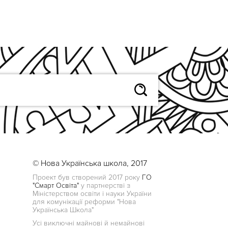
© Нова Українська школа, 2017
Проект був створений 2017 року
ГО
"Смарт Освіта"
у партнерстві з
Міністерством освіти і науки України
для комунікації реформи "Нова
Українська Школа"
Усі виключні майнові й немайнові