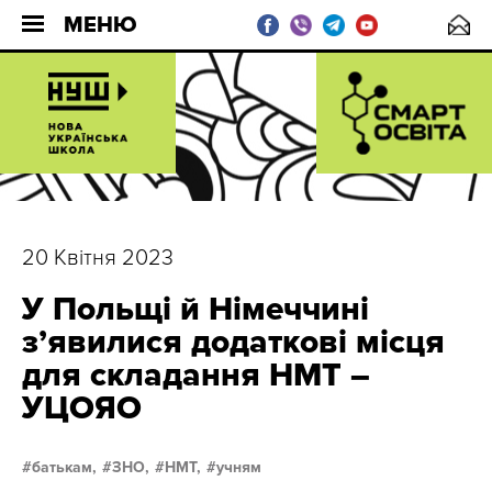
МЕНЮ
20 Квітня 2023
У Польщі й Німеччині
з’явилися додаткові місця
для складання НМТ –
УЦОЯО
батькам,
ЗНО,
НМТ,
учням