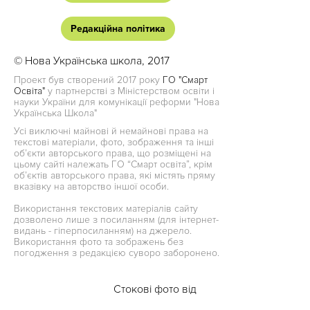
Редакційна політика
© Нова Українська школа, 2017
Проект був створений 2017 року
ГО "Смарт
Освіта"
у партнерстві з Міністерством освіти і
науки України для комунікації реформи "Нова
Українська Школа"
Усі виключні майнові й немайнові права на
текстові матеріали, фото, зображення та інші
об’єкти авторського права, що розміщені на
цьому сайті належать ГО “Смарт освіта”, крім
об’єктів авторського права, які містять пряму
вказівку на авторство іншої особи.
Використання текстових матеріалів сайту
дозволено лише з посиланням (для інтернет-
видань - гіперпосиланням) на джерело.
Використання фото та зображень без
погодження з редакцією суворо заборонено.
Стокові фото від