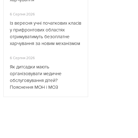
6 Серпня 2026
Із вересня учні початкових класів
у прифронтових областях
отримуватимуть безоплатне
харчування за новим механізмом
6 Серпня 2026
Як дитсадки мають
організовувати медичне
обслуговування дітей?
Пояснення МОН і МОЗ