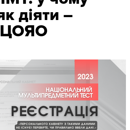
як діяти –
УЦОЯО