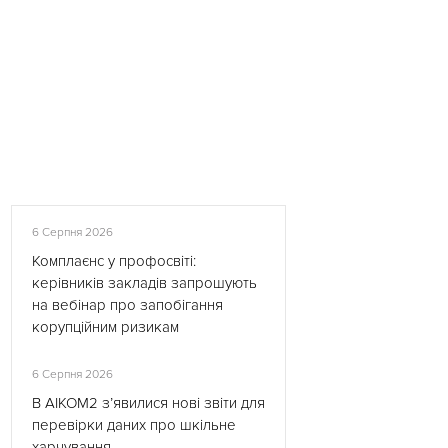
6 Серпня 2026
Комплаєнс у профосвіті:
керівників закладів запрошують
на вебінар про запобігання
корупційним ризикам
6 Серпня 2026
В АІКОМ2 з’явилися нові звіти для
перевірки даних про шкільне
харчування