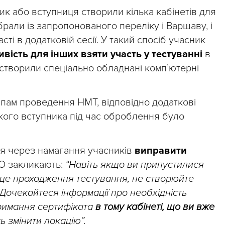
ик або вступниця створили кілька кабінетів для
ибрали із запропонованого переліку і Варшаву, і
ті в додатковій сесії. У такий спосіб учасник
ість для інших взяти участь у тестуванні
в
 створили спеціально обладнані комп’ютерні
ипам проведення НМТ, відповідно додаткові
акого вступника під час оброблення було
ься через намагання учасників
виправити
О закликають:
“Навіть якщо ви припустилися
сце проходження тестування, не створюйте
 Дочекайтеся інформації про необхідність
римання сертифіката
в тому кабінеті, що ви вже
ь змінити локацію”.