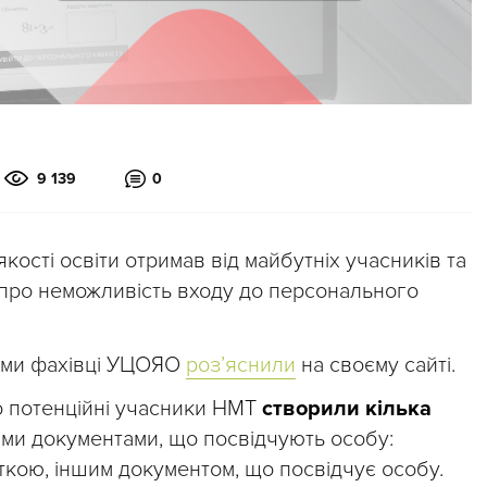
9 139
0
кості освіти отримав від майбутніх учасників та
про неможливість входу до персонального
леми фахівці УЦОЯО
роз’яснили
на своєму сайті.
о потенційні учасники НМТ
створили кілька
ими документами, що посвідчують особу:
ткою, іншим документом, що посвідчує особу.