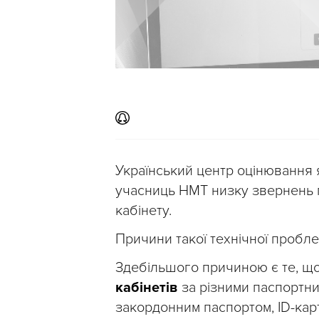
Український центр оцінювання я
учасниць НМТ низку звернень 
кабінету.
Причини такої технічної проб
Здебільшого причиною є те, щ
кабінетів
за різними паспортн
закордонним паспортом, ID-кар