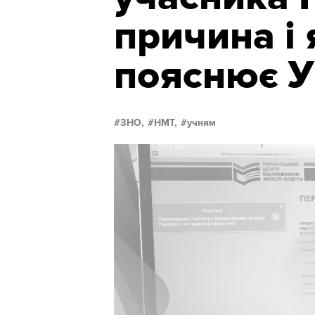
причина і 
пояснює 
ЗНО,
НМТ,
учням