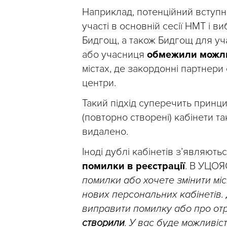
Наприклад, потенційний вступн
участі в основній сесії НМТ і в
Бидгощ, а також Бидгощ для учас
або учасниця
обмежили можлив
містах, де закордонні партнери
центри.
Такий підхід суперечить принц
(повторно створені) кабінети т
видалено.
Іноді дублі кабінетів з’являют
помилки в реєстрації
. В УЦОЯ
помилки або хочете змінити мі
нових персональних кабінетів.
виправити помилку або про от
створили
. У вас буде можливіст