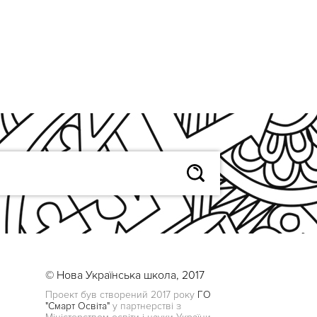
© Нова Українська школа, 2017
Проект був створений 2017 року
ГО
"Смарт Освіта"
у партнерстві з