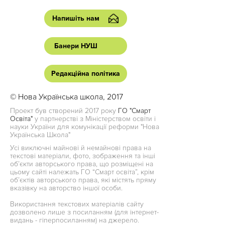
Напишіть нам
Банери НУШ
Редакційна політика
© Нова Українська школа, 2017
Проект був створений 2017 року
ГО "Смарт
Освіта"
у партнерстві з Міністерством освіти і
науки України для комунікації реформи "Нова
Українська Школа"
Усі виключні майнові й немайнові права на
текстові матеріали, фото, зображення та інші
об’єкти авторського права, що розміщені на
цьому сайті належать ГО “Смарт освіта”, крім
об’єктів авторського права, які містять пряму
вказівку на авторство іншої особи.
Використання текстових матеріалів сайту
дозволено лише з посиланням (для інтернет-
видань - гіперпосиланням) на джерело.