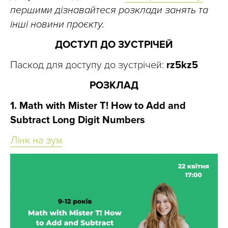
першими дізнавайтеся розклади занять та
інші новини проєкту.
ДОСТУП ДО ЗУСТРІЧЕЙ
Паскод для доступу до зустрічей:
rz5kz5
РОЗКЛАД
1. Math with Mister T! How to Add and
Subtract Long Digit Numbers
Лінк на зум