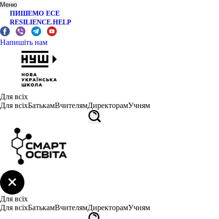
Меню
ПИШЕМО ЕСЕ
RESILIENCE.HELP
Напишіть нам
Для всіх
Для всіх
Батькам
Вчителям
Директорам
Учням
Для всіх
Для всіх
Батькам
Вчителям
Директорам
Учням