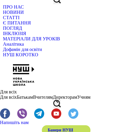
ПРО НАС
НОВИНИ
СТАТТІ
Є ПИТАННЯ
ПОГЛЯД
ІНКЛЮЗІЯ
МАТЕРІАЛИ ДЛЯ УРОКІВ
Аналітика
Дофамін для освіти
НУШ КОРОТКО
Для всіх
Для всіх
Батькам
Вчителям
Директорам
Учням
Напишіть нам
Банери НУШ