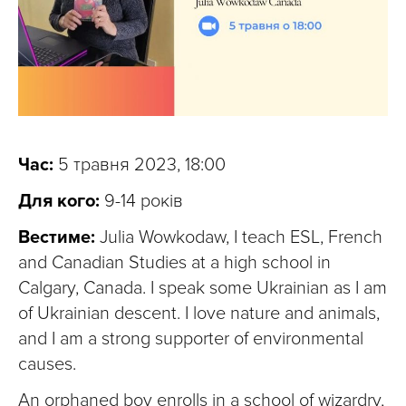
Час:
5 травня 2023, 18:00
Для кого:
9-14 років
Вестиме:
Julia Wowkodaw, I teach ESL, French
and Canadian Studies at a high school in
Calgary, Canada. I speak some Ukrainian as I am
of Ukrainian descent. I love nature and animals,
and I am a strong supporter of environmental
causes.
An orphaned boy enrolls in a school of wizardry,