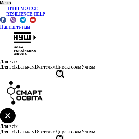
Меню
ПИШЕМО ЕСЕ
RESILIENCE.HELP
Напишіть нам
Для всіх
Для всіх
Батькам
Вчителям
Директорам
Учням
Для всіх
Для всіх
Батькам
Вчителям
Директорам
Учням