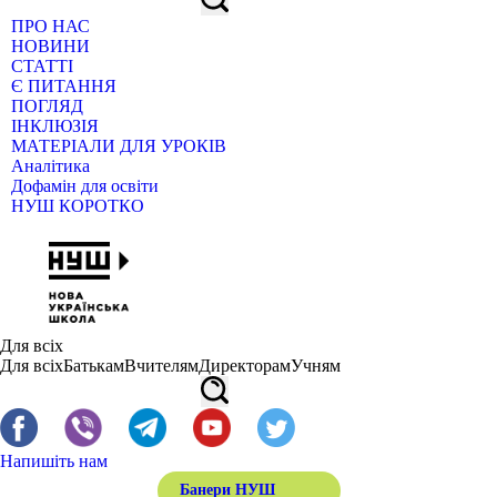
ПРО НАС
НОВИНИ
СТАТТІ
Є ПИТАННЯ
ПОГЛЯД
ІНКЛЮЗІЯ
МАТЕРІАЛИ ДЛЯ УРОКІВ
Аналітика
Дофамін для освіти
НУШ КОРОТКО
Для всіх
Для всіх
Батькам
Вчителям
Директорам
Учням
Напишіть нам
Банери НУШ