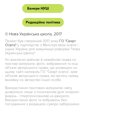
Банери НУШ
Редакційна політика
© Нова Українська школа, 2017
Проект був створений 2017 року
ГО "Смарт
Освіта"
у партнерстві з Міністерством освіти і
науки України для комунікації реформи "Нова
Українська Школа"
Усі виключні майнові й немайнові права на
текстові матеріали, фото, зображення та інші
об’єкти авторського права, що розміщені на
цьому сайті належать ГО “Смарт освіта”, крім
об’єктів авторського права, які містять пряму
вказівку на авторство іншої особи.
Використання текстових матеріалів сайту
дозволено лише з посиланням (для інтернет-
видань - гіперпосиланням) на джерело.
Використання фото та зображень без
погодження з редакцією суворо заборонено.