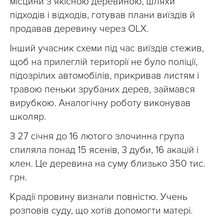
місцини з якісною деревиною, шляхи
підходів і відходів, готував плани виїздів й
продавав деревину через ОLХ.
Інший учасник схеми під час виїздів стежив,
щоб на прилеглій території не було поліції,
підозрілих автомобілів, прикривав листям і
травою пеньки зрубаних дерев, займався
вирубкою. Аналогічну роботу виконував
школяр.
З 27 січня до 16 лютого злочинна група
спиляла понад 15 ясенів, 3 дуби, 16 акацій і
клен. Це деревина на суму близько 350 тис.
грн.
Крадії провину визнали повністю. Учень
розповів суду, що хотів допомогти матері.