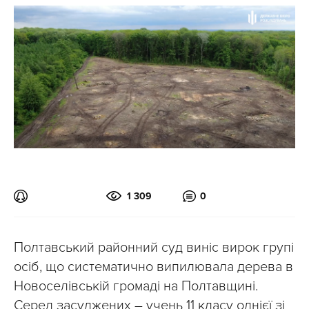
1 309
0
Полтавський районний суд виніс вирок групі
осіб, що систематично випилювала дерева в
Новоселівській громаді на Полтавщині.
Серед засуджених – учень 11 класу однієї зі