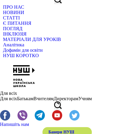
ПРО НАС
НОВИНИ
СТАТТІ
Є ПИТАННЯ
ПОГЛЯД
ІНКЛЮЗІЯ
МАТЕРІАЛИ ДЛЯ УРОКІВ
Аналітика
Дофамін для освіти
НУШ КОРОТКО
Для всіх
Для всіх
Батькам
Вчителям
Директорам
Учням
Напишіть нам
Банери НУШ