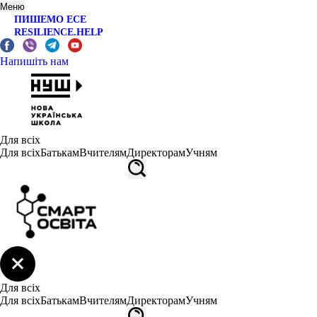
Меню
ПИШЕМО ЕСЕ
RESILIENCE.HELP
Напишіть нам
Для всіх
Для всіх
Батькам
Вчителям
Директорам
Учням
Для всіх
Для всіх
Батькам
Вчителям
Директорам
Учням