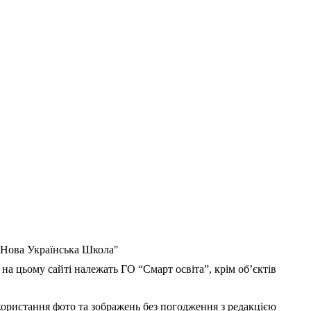
 "Нова Українська Школа"
 на цьому сайті належать ГО “Смарт освіта”, крім об’єктів
користання фото та зображень без погодження з редакцією