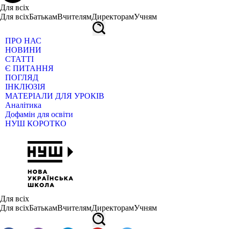
Для всіх
Для всіх
Батькам
Вчителям
Директорам
Учням
ПРО НАС
НОВИНИ
СТАТТІ
Є ПИТАННЯ
ПОГЛЯД
ІНКЛЮЗІЯ
МАТЕРІАЛИ ДЛЯ УРОКІВ
Аналітика
Дофамін для освіти
НУШ КОРОТКО
Для всіх
Для всіх
Батькам
Вчителям
Директорам
Учням