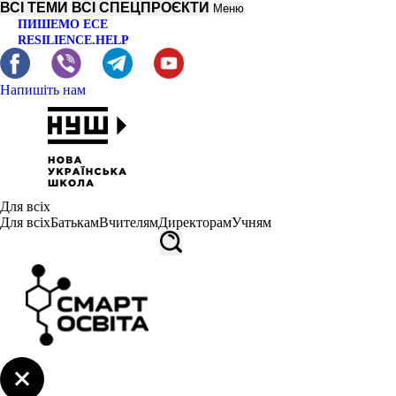
ВСІ ТЕМИ
ВСІ СПЕЦПРОЄКТИ
Меню
ПИШЕМО ЕСЕ
RESILIENCE.HELP
Напишіть нам
Для всіх
Для всіх
Батькам
Вчителям
Директорам
Учням