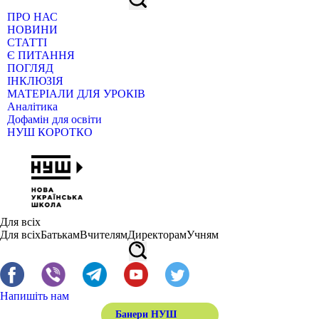
ПРО НАС
НОВИНИ
СТАТТІ
Є ПИТАННЯ
ПОГЛЯД
ІНКЛЮЗІЯ
МАТЕРІАЛИ ДЛЯ УРОКІВ
Аналітика
Дофамін для освіти
НУШ КОРОТКО
Для всіх
Для всіх
Батькам
Вчителям
Директорам
Учням
Напишіть нам
Банери НУШ