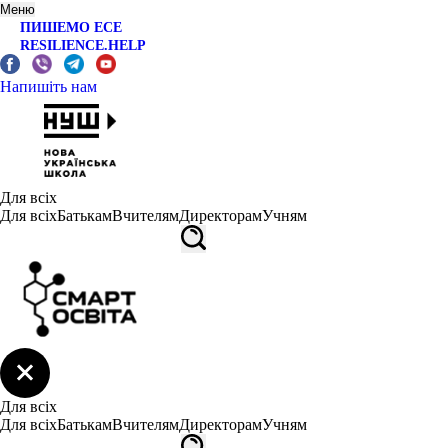
Меню
ПИШЕМО ЕСЕ
RESILIENCE.HELP
Напишіть нам
Для всіх
Для всіх
Батькам
Вчителям
Директорам
Учням
Для всіх
Для всіх
Батькам
Вчителям
Директорам
Учням