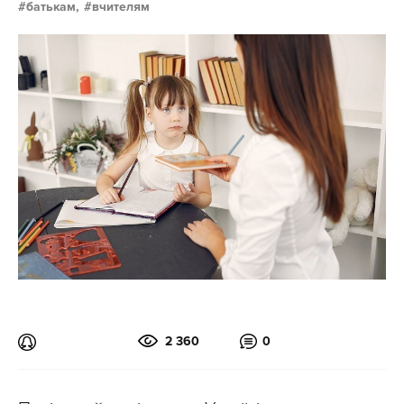
батькам,
вчителям
2 360
0