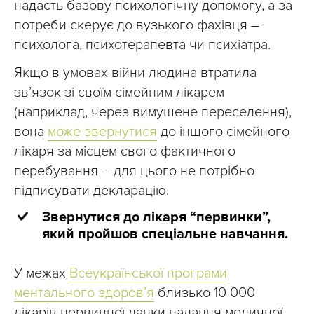
надасть базову психологічну допомогу, а за
потреби скерує до вузького фахівця –
психолога, психотерапевта чи психіатра.
Якщо в умовах війни людина втратила
звʼязок зі своїм сімейним лікарем
(наприклад, через вимушене переселення),
вона
може звернутися
до іншого сімейного
лікаря за місцем свого фактичного
перебування – для цього не потрібно
підписувати декларацію.
Звернутися до лікаря “первинки”,
який пройшов спеціальне навчання.
У межах
Всеукраїнської програми
ментального здоровʼя
близько 10 000
лікарів первинної ланки надання медичної