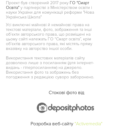
Проект був створений 2017 року
ГО "Смарт
Освіта"
у партнерстві з Міністерством освіти і
науки України для комунікації реформи "Нова
Українська Школа"
Усі виключні майнові й немайнові права на
текстові матеріали, фото, зображення та інші
об’єкти авторського права, що розміщені на
цьому сайті належать ГО “Смарт освіта”, крім
об’єктів авторського права, які містять пряму
вказівку на авторство іншої особи.
Використання текстових матеріалів сайту
дозволено лише з посиланням (для інтернет-
видань - гіперпосиланням) на джерело.
Використання фото та зображень без
погодження з редакцією суворо заборонено.
Стокові фото від
Розробка веб-сайту
"Activemedia"