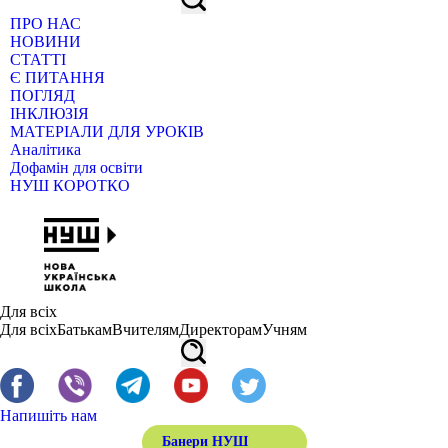
ПРО НАС
НОВИНИ
СТАТТІ
Є ПИТАННЯ
ПОГЛЯД
ІНКЛЮЗІЯ
МАТЕРІАЛИ ДЛЯ УРОКІВ
Аналітика
Дофамін для освіти
НУШ КОРОТКО
Для всіх
Для всіх
Батькам
Вчителям
Директорам
Учням
Напишіть нам
Банери НУШ