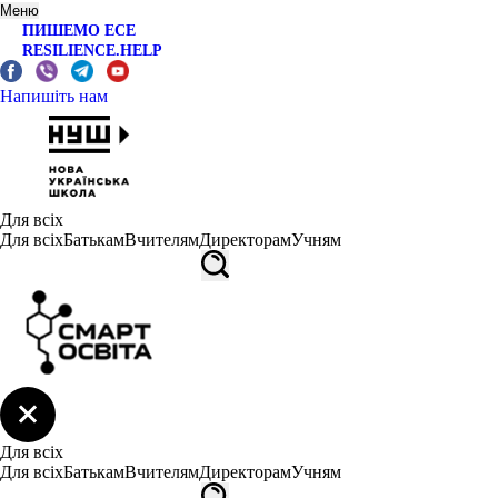
Меню
ПИШЕМО ЕСЕ
RESILIENCE.HELP
Напишіть нам
Для всіх
Для всіх
Батькам
Вчителям
Директорам
Учням
Для всіх
Для всіх
Батькам
Вчителям
Директорам
Учням