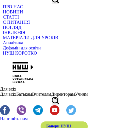
ПРО НАС
НОВИНИ
СТАТТІ
Є ПИТАННЯ
ПОГЛЯД
ІНКЛЮЗІЯ
МАТЕРІАЛИ ДЛЯ УРОКІВ
Аналітика
Дофамін для освіти
НУШ КОРОТКО
Для всіх
Для всіх
Батькам
Вчителям
Директорам
Учням
Напишіть нам
Банери НУШ