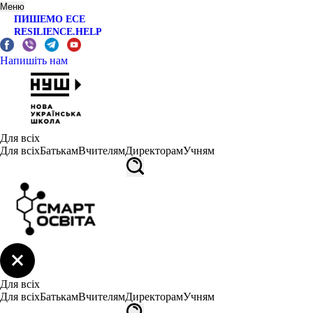
Меню
ПИШЕМО ЕСЕ
RESILIENCE.HELP
Напишіть нам
Для всіх
Для всіх
Батькам
Вчителям
Директорам
Учням
Для всіх
Для всіх
Батькам
Вчителям
Директорам
Учням