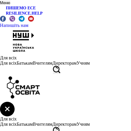
Меню
ПИШЕМО ЕСЕ
RESILIENCE.HELP
Напишіть нам
Для всіх
Для всіх
Батькам
Вчителям
Директорам
Учням
Для всіх
Для всіх
Батькам
Вчителям
Директорам
Учням