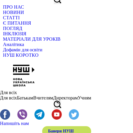
ПРО НАС
НОВИНИ
СТАТТІ
Є ПИТАННЯ
ПОГЛЯД
ІНКЛЮЗІЯ
МАТЕРІАЛИ ДЛЯ УРОКІВ
Аналітика
Дофамін для освіти
НУШ КОРОТКО
Для всіх
Для всіх
Батькам
Вчителям
Директорам
Учням
Напишіть нам
Банери НУШ