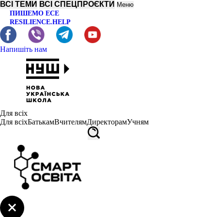
ВСІ ТЕМИ
ВСІ СПЕЦПРОЄКТИ
Меню
ПИШЕМО ЕСЕ
RESILIENCE.HELP
Напишіть нам
Для всіх
Для всіх
Батькам
Вчителям
Директорам
Учням