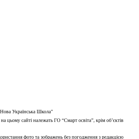
 "Нова Українська Школа"
 на цьому сайті належать ГО “Смарт освіта”, крім об’єктів
користання фото та зображень без погодження з редакцією