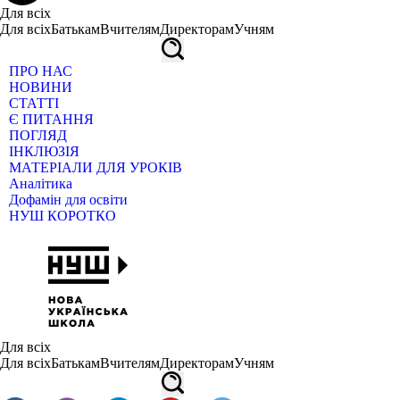
Для всіх
Для всіх
Батькам
Вчителям
Директорам
Учням
ПРО НАС
НОВИНИ
СТАТТІ
Є ПИТАННЯ
ПОГЛЯД
ІНКЛЮЗІЯ
МАТЕРІАЛИ ДЛЯ УРОКІВ
Аналітика
Дофамін для освіти
НУШ КОРОТКО
Для всіх
Для всіх
Батькам
Вчителям
Директорам
Учням