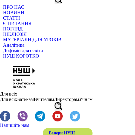
ПРО НАС
НОВИНИ
СТАТТІ
Є ПИТАННЯ
ПОГЛЯД
ІНКЛЮЗІЯ
МАТЕРІАЛИ ДЛЯ УРОКІВ
Аналітика
Дофамін для освіти
НУШ КОРОТКО
Для всіх
Для всіх
Батькам
Вчителям
Директорам
Учням
Напишіть нам
Банери НУШ