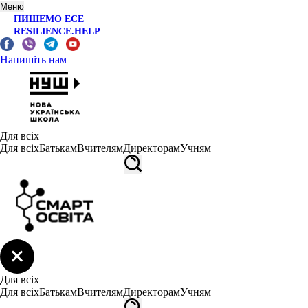
Меню
ПИШЕМО ЕСЕ
RESILIENCE.HELP
Напишіть нам
Для всіх
Для всіх
Батькам
Вчителям
Директорам
Учням
Для всіх
Для всіх
Батькам
Вчителям
Директорам
Учням