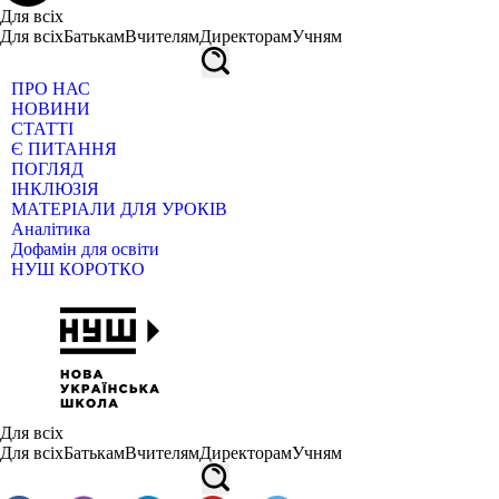
Для всіх
Для всіх
Батькам
Вчителям
Директорам
Учням
ПРО НАС
НОВИНИ
СТАТТІ
Є ПИТАННЯ
ПОГЛЯД
ІНКЛЮЗІЯ
МАТЕРІАЛИ ДЛЯ УРОКІВ
Аналітика
Дофамін для освіти
НУШ КОРОТКО
Для всіх
Для всіх
Батькам
Вчителям
Директорам
Учням