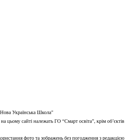
 "Нова Українська Школа"
 на цьому сайті належать ГО “Смарт освіта”, крім об’єктів
користання фото та зображень без погодження з редакцією