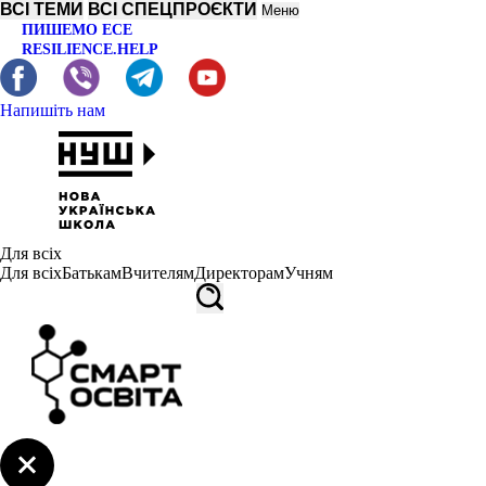
ВСІ ТЕМИ
ВСІ СПЕЦПРОЄКТИ
Меню
ПИШЕМО ЕСЕ
RESILIENCE.HELP
Напишіть нам
Для всіх
Для всіх
Батькам
Вчителям
Директорам
Учням