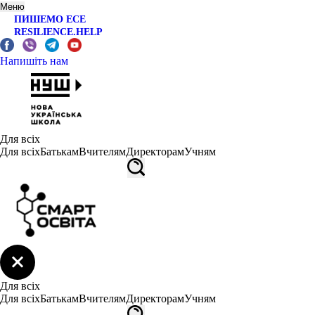
Меню
ПИШЕМО ЕСЕ
RESILIENCE.HELP
Напишіть нам
Для всіх
Для всіх
Батькам
Вчителям
Директорам
Учням
Для всіх
Для всіх
Батькам
Вчителям
Директорам
Учням