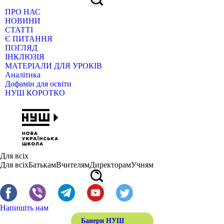
ПРО НАС
НОВИНИ
СТАТТІ
Є ПИТАННЯ
ПОГЛЯД
ІНКЛЮЗІЯ
МАТЕРІАЛИ ДЛЯ УРОКІВ
Аналітика
Дофамін для освіти
НУШ КОРОТКО
Для всіх
Для всіх
Батькам
Вчителям
Директорам
Учням
Напишіть нам
Банери НУШ