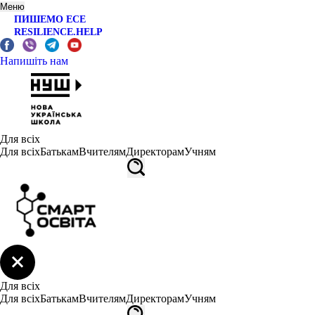
Меню
ПИШЕМО ЕСЕ
RESILIENCE.HELP
Напишіть нам
Для всіх
Для всіх
Батькам
Вчителям
Директорам
Учням
Для всіх
Для всіх
Батькам
Вчителям
Директорам
Учням