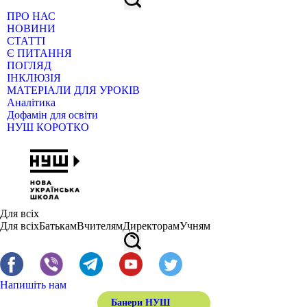
ПРО НАС
НОВИНИ
СТАТТІ
Є ПИТАННЯ
ПОГЛЯД
ІНКЛЮЗІЯ
МАТЕРІАЛИ ДЛЯ УРОКІВ
Аналітика
Дофамін для освіти
НУШ КОРОТКО
Для всіх
Для всіх
Батькам
Вчителям
Директорам
Учням
Напишіть нам
Банери НУШ