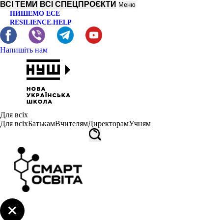
ВСІ ТЕМИ
ВСІ СПЕЦПРОЄКТИ
Меню
ПИШЕМО ЕСЕ
RESILIENCE.HELP
Напишіть нам
Для всіх
Для всіх
Батькам
Вчителям
Директорам
Учням