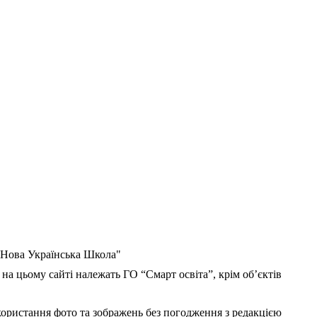
 "Нова Українська Школа"
 на цьому сайті належать ГО “Смарт освіта”, крім об’єктів
користання фото та зображень без погодження з редакцією