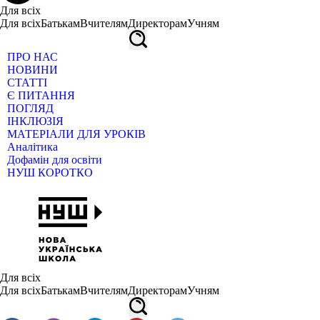
Для всіх
Для всіх
Батькам
Вчителям
Директорам
Учням
ПРО НАС
НОВИНИ
СТАТТІ
Є ПИТАННЯ
ПОГЛЯД
ІНКЛЮЗІЯ
МАТЕРІАЛИ ДЛЯ УРОКІВ
Аналітика
Дофамін для освіти
НУШ КОРОТКО
Для всіх
Для всіх
Батькам
Вчителям
Директорам
Учням