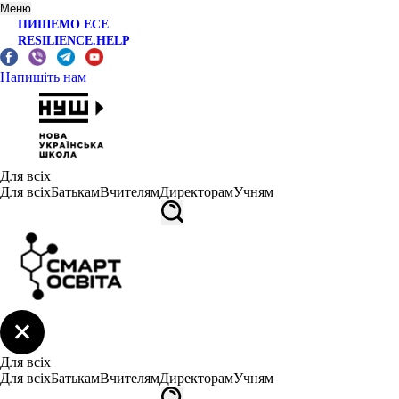
Меню
ПИШЕМО ЕСЕ
RESILIENCE.HELP
Напишіть нам
Для всіх
Для всіх
Батькам
Вчителям
Директорам
Учням
Для всіх
Для всіх
Батькам
Вчителям
Директорам
Учням