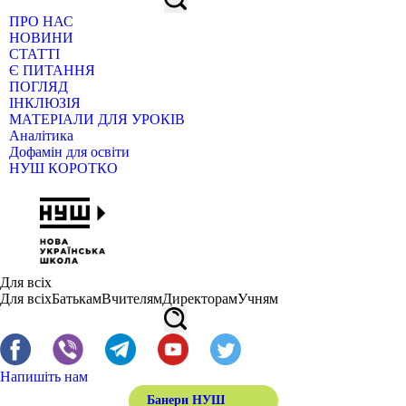
ПРО НАС
НОВИНИ
СТАТТІ
Є ПИТАННЯ
ПОГЛЯД
ІНКЛЮЗІЯ
МАТЕРІАЛИ ДЛЯ УРОКІВ
Аналітика
Дофамін для освіти
НУШ КОРОТКО
Для всіх
Для всіх
Батькам
Вчителям
Директорам
Учням
Напишіть нам
Банери НУШ