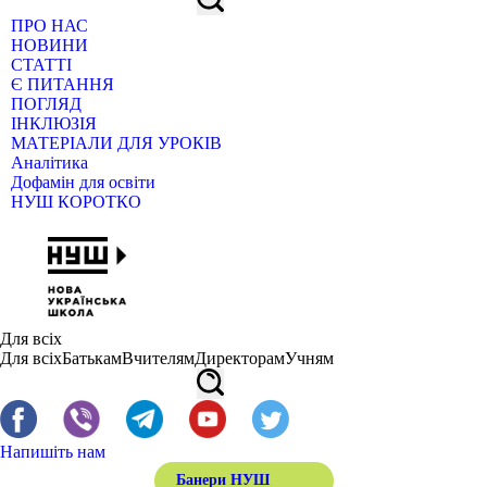
ПРО НАС
НОВИНИ
СТАТТІ
Є ПИТАННЯ
ПОГЛЯД
ІНКЛЮЗІЯ
МАТЕРІАЛИ ДЛЯ УРОКІВ
Аналітика
Дофамін для освіти
НУШ КОРОТКО
Для всіх
Для всіх
Батькам
Вчителям
Директорам
Учням
Напишіть нам
Банери НУШ