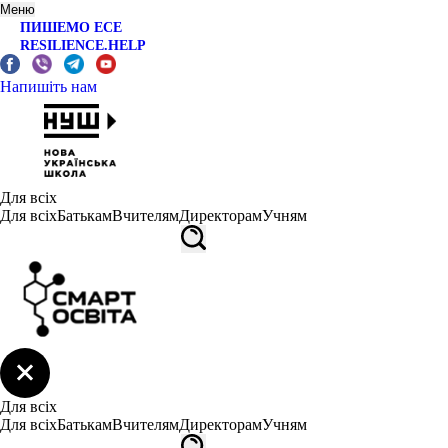
Меню
ПИШЕМО ЕСЕ
RESILIENCE.HELP
Напишіть нам
Для всіх
Для всіх
Батькам
Вчителям
Директорам
Учням
Для всіх
Для всіх
Батькам
Вчителям
Директорам
Учням