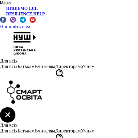
Меню
ПИШЕМО ЕСЕ
RESILIENCE.HELP
Напишіть нам
Для всіх
Для всіх
Батькам
Вчителям
Директорам
Учням
Для всіх
Для всіх
Батькам
Вчителям
Директорам
Учням