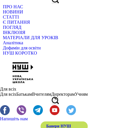
ПРО НАС
НОВИНИ
СТАТТІ
Є ПИТАННЯ
ПОГЛЯД
ІНКЛЮЗІЯ
МАТЕРІАЛИ ДЛЯ УРОКІВ
Аналітика
Дофамін для освіти
НУШ КОРОТКО
Для всіх
Для всіх
Батькам
Вчителям
Директорам
Учням
Напишіть нам
Банери НУШ