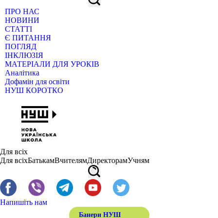
ПРО НАС
НОВИНИ
СТАТТІ
Є ПИТАННЯ
ПОГЛЯД
ІНКЛЮЗІЯ
МАТЕРІАЛИ ДЛЯ УРОКІВ
Аналітика
Дофамін для освіти
НУШ КОРОТКО
Для всіх
Для всіх
Батькам
Вчителям
Директорам
Учням
Напишіть нам
Банери НУШ