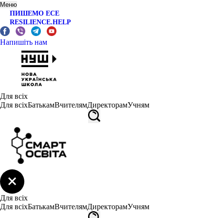
Меню
ПИШЕМО ЕСЕ
RESILIENCE.HELP
Напишіть нам
Для всіх
Для всіх
Батькам
Вчителям
Директорам
Учням
Для всіх
Для всіх
Батькам
Вчителям
Директорам
Учням